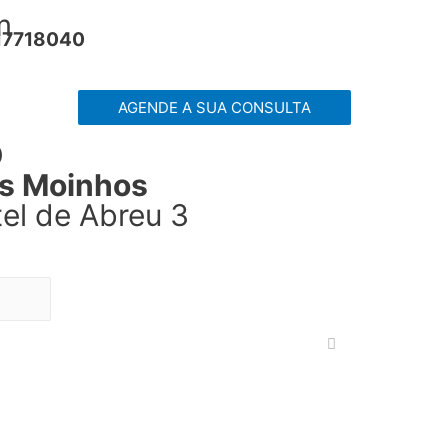
m
17718040
AGENDE A SUA CONSULTA
O
os Moinhos
el de Abreu 3