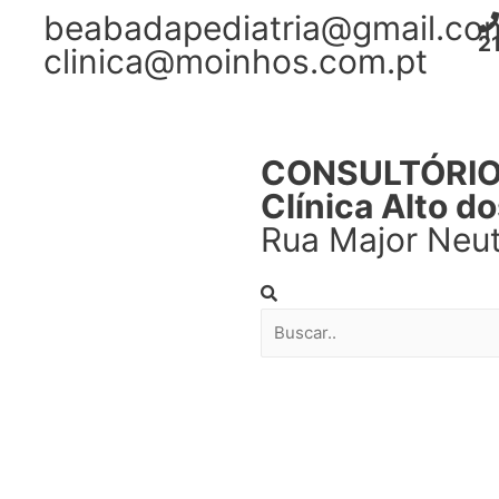
beabadapediatria@gmail.co
2
clinica@moinhos.com.pt
CONSULTÓRI
Clínica Alto d
Rua Major Neut