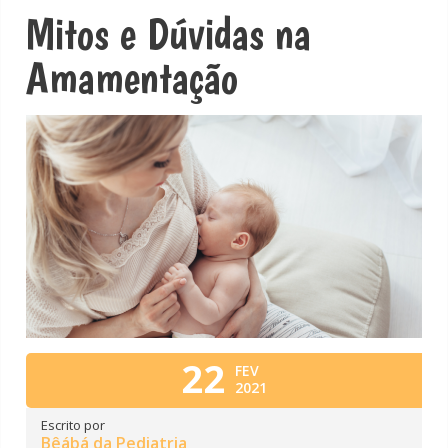
Mitos e Dúvidas na
Amamentação
22
FEV
2021
Escrito por
Bêábá da Pediatria