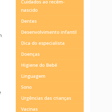
Cuidados ao recém-
nascido
Dentes
Desenvolvimento infantil
m
Dica do especialista
Doenças
Higiene do Bebé
Linguagem
Sono
e
Urgências das crianças
Vacinas